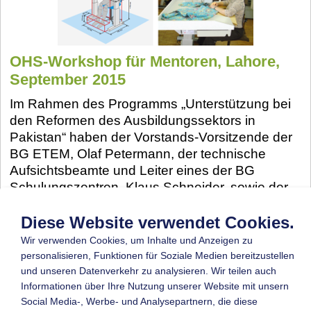
OHS-Workshop für Mentoren, Lahore,
September 2015
Im Rahmen des Programms „Unterstützung bei
den Reformen des Ausbildungssektors in
Pakistan“ haben der Vorstands-Vorsitzende der
BG ETEM, Olaf Petermann, der technische
Aufsichtsbeamte und Leiter eines der BG
Schulungszentren, Klaus Schneider, sowie der
technische Aufsichtsbeamte Florian Kraugmann
Diese Website verwendet Cookies.
Anfang September als Kurzzeitexperten sechs
Tage in Lahore, Pakistan, verbracht. Ziel war es,
Wir verwenden Cookies, um Inhalte und Anzeigen zu
das Trainingspersonal eines lokalen
personalisieren, Funktionen für Soziale Medien bereitzustellen
Schulungszentrums dahingehend zu
und unseren Datenverkehr zu analysieren. Wir teilen auch
unterstützen, dass es in der Lage ist, die
Informationen über Ihre Nutzung unserer Website mit unsern
Social Media-, Werbe- und Analysepartnern, die diese
empfohlenen Trainings selbst zu entwickeln.