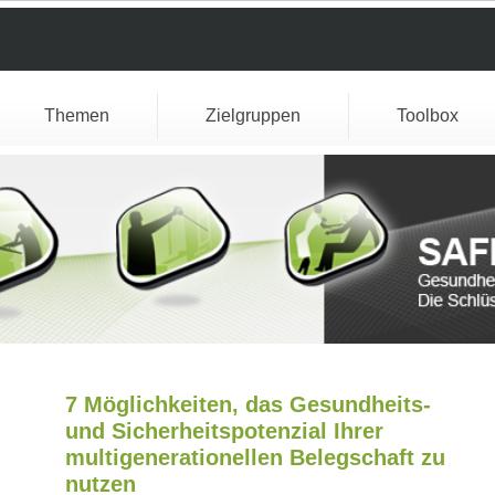
Themen
Zielgruppen
Toolbox
7 Möglichkeiten, das Gesundheits-
und Sicherheitspotenzial Ihrer
multigenerationellen Belegschaft zu
nutzen