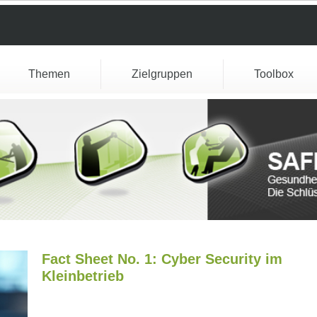
Themen
Zielgruppen
Toolbox
Fact Sheet No. 1: Cyber Security im
Kleinbetrieb