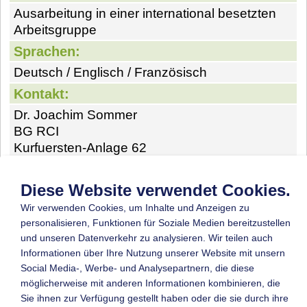
Ausarbeitung in einer international besetzten
Arbeitsgruppe
Sprachen:
Deutsch / Englisch / Französisch
Kontakt:
Dr. Joachim Sommer
BG RCI
Kurfuersten-Anlage 62
69115 Heidelberg
Germany
Diese Website verwendet Cookies.
Tel: ++49 6221 523 474
Wir verwenden Cookies, um Inhalte und Anzeigen zu
Fax: ++49 6221 523 420
personalisieren, Funktionen für Soziale Medien bereitzustellen
Mail:
joachim.sommer@bgrci.de
und unseren Datenverkehr zu analysieren. Wir teilen auch
Homepage:
www.bgrci.de
Informationen über Ihre Nutzung unserer Website mit unsern
Social Media-, Werbe- und Analysepartnern, die diese
möglicherweise mit anderen Informationen kombinieren, die
Sie ihnen zur Verfügung gestellt haben oder die sie durch ihre