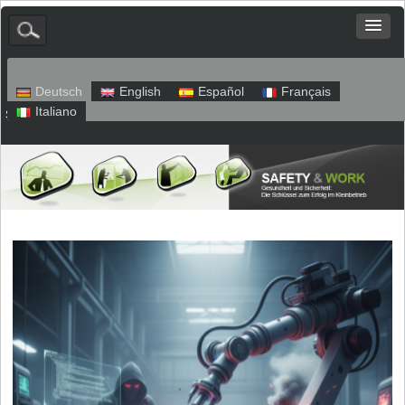
Deutsch
English
Español
Français
Italiano
Sitemap
Impressum
Datenschutz