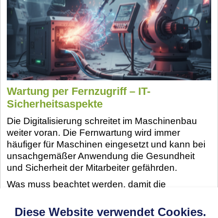
Wartung per Fernzugriff – IT-
Sicherheitsaspekte
Die Digitalisierung schreitet im Maschinenbau
weiter voran. Die Fernwartung wird immer
häufiger für Maschinen eingesetzt und kann bei
unsachgemäßer Anwendung die Gesundheit
und Sicherheit der Mitarbeiter gefährden.
Was muss beachtet werden, damit die
Fernwartung sicher und erfolgreich umgesetzt
werden kann?
Diese Website verwendet Cookies.