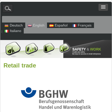
Deutsch
English
Español
Français
Italiano
Sitemap
Legal Notice
Privacy
Retail trade