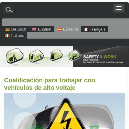
Deutsch
English
Español
Français
Italiano
sitio web
Aviso legal
Política de privacidad
Cualificación para trabajar con
vehículos de alto voltaje