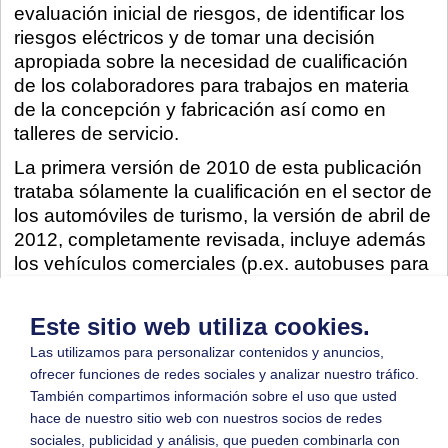
evaluación inicial de riesgos, de identificar los
riesgos eléctricos y de tomar una decisión
apropiada sobre la necesidad de cualificación
de los colaboradores para trabajos en materia
de la concepción y fabricación así como en
talleres de servicio.
La primera versión de 2010 de esta publicación
trataba sólamente la cualificación en el sector de
los automóviles de turismo, la versión de abril de
2012, completamente revisada, incluye además
los vehículos comerciales (p.ex. autobuses para
el transporte público local de pasajeros ).
Este sitio web utiliza cookies.
Descripción
Fichero
Las utilizamos para personalizar contenidos y anuncios,
Cualificación para
ofrecer funciones de redes sociales y analizar nuestro tráfico.
trabajar con vehículos
Descarga
(551 KB)
También compartimos información sobre el uso que usted
de alto voltaje (versione
hace de nuestro sitio web con nuestros socios de redes
inglese)
sociales, publicidad y análisis, que pueden combinarla con