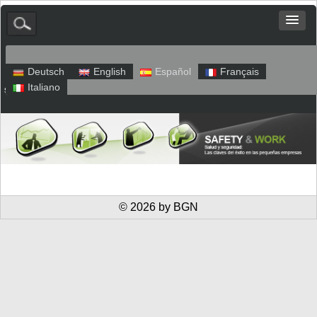
Deutsch
English
Español
Français
Italiano
sitio web
Aviso legal
Política de privacidad
© 2026 by BGN