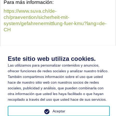
Para más información:
https://www.suva.ch/de-
ch/praevention/sicherheit-mit-
system/gefahrenermittlung-fuer-kmu?lang=de-
CH
Este sitio web utiliza cookies.
Descripción
Fichero
Las utilizamos para personalizar contenidos y anuncios,
Serpentinitas
ofrecer funciones de redes sociales y analizar nuestro tráfico.
conteniendo amianto:
Descarga
(401 KB)
También compartimos información sobre el uso que usted
Reglas vitales para la
hace de nuestro sitio web con nuestros socios de redes
realización de trabajos
sociales, publicidad y análisis, que pueden combinarla con
otra información que usted les haya facilitado o que hayan
recopilado a través del uso que usted hace de sus servicios.
Aceptar