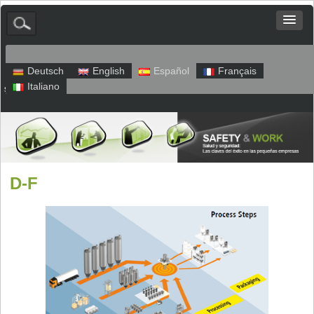
Deutsch
English
Español
Français
Italiano
sitio web
Aviso legal
Política de privacidad
D-F