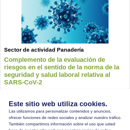
Sector de actividad Panadería
Complemento de la evaluación de
riesgos en el sentido de la norma de la
seguridad y salud laboral relativa al
SARS-CoV-2
Para apoyar a sus empresas miembros a hacer
frente a la pandemia del coronavirus, la
Este sitio web utiliza cookies.
Berufsgenossenschaft Nahrungsmittel und
Las utilizamos para personalizar contenidos y anuncios,
Gastgewerbe (BGN), organismo de seguro
ofrecer funciones de redes sociales y analizar nuestro tráfico.
social alemán contra los accidentes de trabajo y
También compartimos información sobre el uso que usted
riesgos profesionales, sectores alimentación/