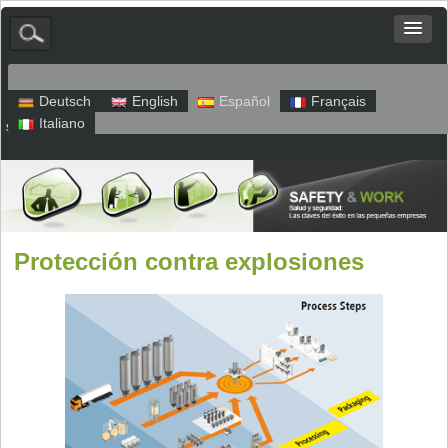
Deutsch
English
Español
Français
Italiano
sitio web
Aviso legal
Política de privacidad
Protección contra explosiones