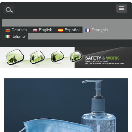
Deutsch
English
Español
Français
Italiano
Plan du site
Mentions légales
Politique de confidentialité