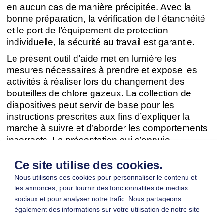
en aucun cas de manière précipitée. Avec la
bonne préparation, la vérification de l’étanchéité
et le port de l’équipement de protection
individuelle, la sécurité au travail est garantie.
Le présent outil d’aide met en lumière les
mesures nécessaires à prendre et expose les
activités à réaliser lors du changement des
bouteilles de chlore gazeux. La collection de
diapositives peut servir de base pour les
instructions prescrites aux fins d’expliquer la
marche à suivre et d’aborder les comportements
incorrects. La présentation qui s’appuie
essentiellement sur des images permet ainsi
l’instruction des travailleurs faibles en lecture.
Ce site utilise des cookies.
Nous utilisons des cookies pour personnaliser le contenu et
les annonces, pour fournir des fonctionnalités de médias
sociaux et pour analyser notre trafic. Nous partageons
Description
Fi
également des informations sur votre utilisation de notre site
Sicherheitsunterweisung - Wechsel von