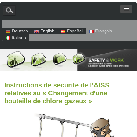
Deutsch
English
Español
Français
Italiano
Plan du site
Mentions légales
Politique de confidentialité
Instructions de sécurité de l’AISS
relatives au « Changement d’une
bouteille de chlore gazeux »