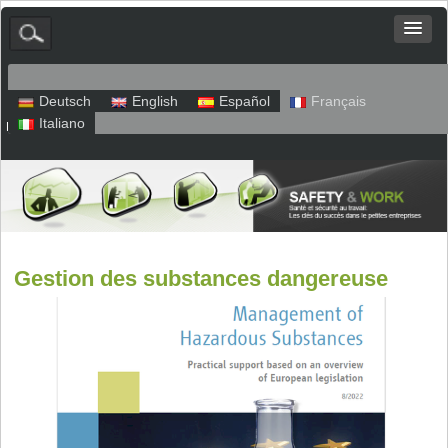
Deutsch
English
Español
Français
Italiano
Plan du site
Mentions légales
Politique de confidentialité
Gestion des substances dangereuse