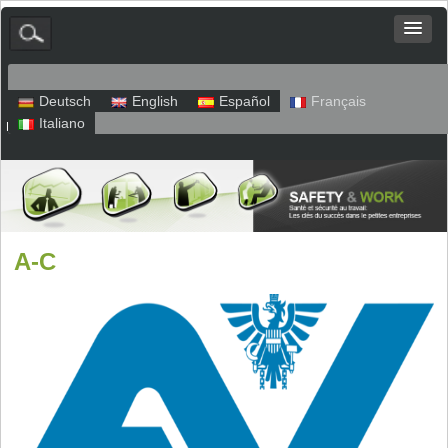
Deutsch
English
Español
Français
Italiano
Plan du site
Mentions légales
Politique de confidentialité
A-C