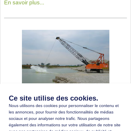
En savoir plus...
En un coup d'œil: Santé et sécurité au
Ce site utilise des cookies.
travail – le nouveau référentiel normatif
Nous utilisons des cookies pour personnaliser le contenu et
sectoriel
les annonces, pour fournir des fonctionnalités de médias
sociaux et pour analyser notre trafic. Nous partageons
Le référentiel normatif sectoriel, un format inédit
également des informations sur votre utilisation de notre site
de la DGUV (Fédération de l'assurance sociale