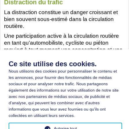
Distraction du trafic
La distraction constitue un danger croissant et
bien souvent sous-estimé dans la circulation
routière.
Une participation active à la circulation routière
en tant qu’automobiliste, cycliste ou piéton
requiert à tout moment une concentration et une
vigilance constante par rapport aux évènements
Ce site utilise des cookies.
routiers. Un instant d'inattention suffit pour
entraîner, le cas échéant, non seulement des
Nous utilisons des cookies pour personnaliser le contenu et
situations de trafic dangereuses ou des
les annonces, pour fournir des fonctionnalités de médias
manœuvres de conduite risqués mais aussi des
sociaux et pour analyser notre trafic. Nous partageons
également des informations sur votre utilisation de notre site
accidents graves.
avec nos partenaires de médias sociaux, de publicité et
En savoir plus...
d'analyse, qui peuvent les combiner avec d'autres
informations que vous leur avez fournies ou qu'ils ont
collectées en utilisant leurs services.
Autorise tout