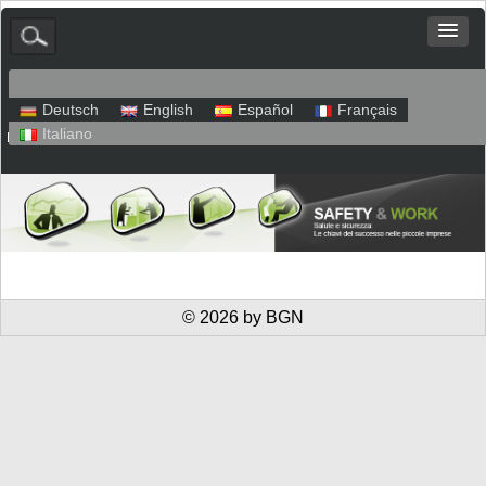
Deutsch
English
Español
Français
Italiano
Mappa del sito
Colofone
Protezione dei dati
© 2026 by BGN