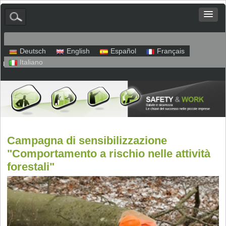
Deutsch
English
Español
Français
Italiano
Mappa del sito
Colofone
Protezione dei dati
Campagna di sensibilizzazione
"Comportamento a rischio nelle attività
forestali"