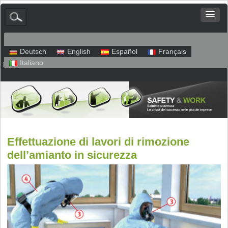
Deutsch
English
Español
Français
Italiano
Mappa del sito
Colofone
Protezione dei dati
Effettuazione di lavori di rimozione
dell’amianto in sicurezza