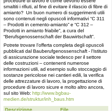
procedure di lavoro e come devono essere
smaltiti i rifiuti, al fine di evitare il rilascio di fibre di
amianto? Un buon numero di suggerimenti utili
sono contenuti negli opuscoli informativi “C 311
– Prodotti in cemento-amianto” e “C 312 –
Prodotti in amianto friabile”, a cura del
“Berufsgenossenschaft der Bauwirtschaft”.
Potrete trovare l’offerta completa degli opuscoli
pubblicati dal Bauberufgenossenschaft - l’Istituto
di assicurazione sociale tedesco per il settore
delle costruzioni – contenenti numerose
informazioni utili, ad esempio sullo stoccaggio di
sostanze pericolose nei cantieri edili, la verifica
delle attrezzature di lavoro, la progettazione di
procedure di lavoro sicure e molto altro ancora,
sul sito Web:
http://www.bgbau-
medien.de/struktur/inh_baus.htm
Descrizione
File