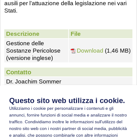
ausili per l’attuazione della legislazione nei vari
Stati.
Descrizione
File
Gestione delle
Sostanze Pericolose
Download
(1,46 MB)
(versione inglese)
Contatto
Dr. Joachim Sommer
BG RCI
Kurfürsten Anlage 62
Questo sito web utilizza i cookie.
69115 Heidelberg
Utilizziamo i cookie per personalizzare i contenuti e gli
Germany
annunci, fornire funzioni di social media e analizzare il nostro
Tel: +49 (0) 6221 5108 28213
traffico. Condividiamo inoltre le informazioni sull'utilizzo del
Mail:
joachim.sommer@bgrci.de
nostro sito web con i nostri partner di social media, pubblicità
Homepage:
http://www.bgrci.de
e analisi, che possono combinarle con altre informazioni