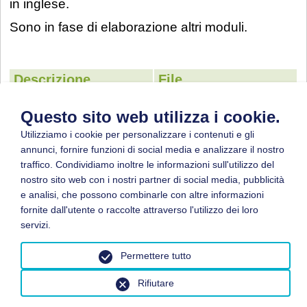
in inglese.
Sono in fase di elaborazione altri moduli.
Descrizione
File
Sicurezza contro le
Questo sito web utilizza i cookie.
esplosioni in impianti
di lavorazione di
Utilizziamo i cookie per personalizzare i contenuti e gli
Download
(1,95 MB)
materiali sfusi - Modulo
annunci, fornire funzioni di social media e analizzare il nostro
traffico. Condividiamo inoltre le informazioni sull'utilizzo del
“Imballaggio” (versione
nostro sito web con i nostri partner di social media, pubblicità
inglese)
e analisi, che possono combinarle con altre informazioni
fornite dall'utente o raccolte attraverso l'utilizzo dei loro
servizi.
Permettere tutto
© 2026 by BGN
Rifiutare