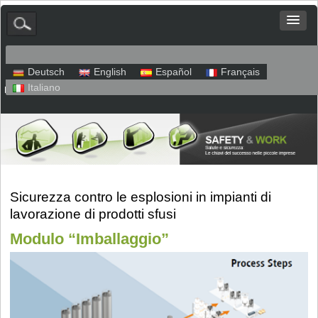
Deutsch
English
Español
Français
Italiano
Mappa del sito
Colofone
Protezione dei dati
Sicurezza contro le esplosioni in impianti di
lavorazione di prodotti sfusi
Modulo “Imballaggio”