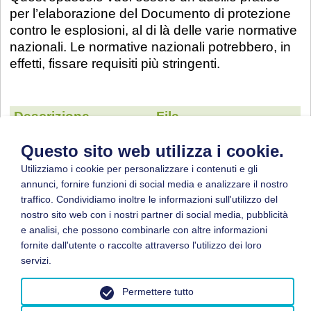
per l’elaborazione del Documento di protezione
contro le esplosioni, al di là delle varie normative
nazionali. Le normative nazionali potrebbero, in
effetti, fissare requisiti più stringenti.
Descrizione
File
Ausilio pratico per
Questo sito web utilizza i cookie.
l’elaborazione del
Utilizziamo i cookie per personalizzare i contenuti e gli
Documento sulla
Download
(2,01 MB)
annunci, fornire funzioni di social media e analizzare il nostro
protezione contro le
traffico. Condividiamo inoltre le informazioni sull'utilizzo del
esplosioni (Versione
nostro sito web con i nostri partner di social media, pubblicità
inglese)
e analisi, che possono combinarle con altre informazioni
fornite dall'utente o raccolte attraverso l'utilizzo dei loro
servizi.
Permettere tutto