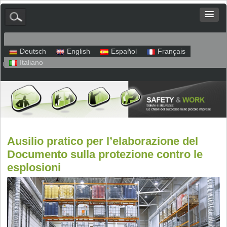
Deutsch
English
Español
Français
Italiano
Mappa del sito
Colofone
Protezione dei dati
Ausilio pratico per l’elaborazione del
Documento sulla protezione contro le
esplosioni