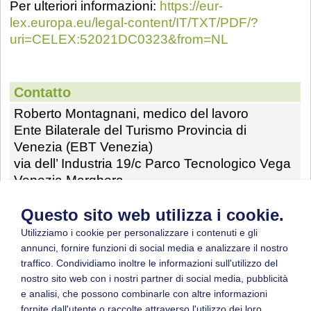
Per ulteriori informazioni:
https://eur-
lex.europa.eu/legal-content/IT/TXT/PDF/?
uri=CELEX:52021DC0323&from=NL
Contatto
Roberto Montagnani, medico del lavoro
Ente Bilaterale del Turismo Provincia di
Venezia (EBT Venezia)
via dell’ Industria 19/c Parco Tecnologico Vega
Venezia Marghera
Tel: 0039-41-5093133
Questo sito web utilizza i cookie.
Ente Bilaterale Terziario Commercio
Via Torino, 151/a Venezia Mestre
Utilizziamo i cookie per personalizzare i contenuti e gli
Tel: 0039-41-5322543
annunci, fornire funzioni di social media e analizzare il nostro
Indirizzo di posta elettronica:
traffico. Condividiamo inoltre le informazioni sull'utilizzo del
robertomontag@gmail.com
nostro sito web con i nostri partner di social media, pubblicità
e analisi, che possono combinarle con altre informazioni
fornite dall'utente o raccolte attraverso l'utilizzo dei loro