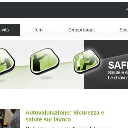
tività
Temi
Gruppi target
Str
Autovalutazione: Sicurezza e
salute sul lavoro