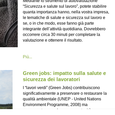
Mediante lo strumento di autovalutazione
“Sicurezza e salute sul lavoro”, potete stabilire
quanta importanza hanno, nella vostra impresa,
le tematiche di salute e sicurezza sul lavoro e
se, o in che modo, esse fanno già parte
integrante dell’attività quotidiana. Dovrebbero
occorrere circa 30 minuti per completare la
valutazione e ottenere il risultato.
Più...
Green jobs: impatto sulla salute e
sicurezza dei lavoratori
I “lavori verdi” (Green Jobs) contribuiscono
significativamente a preservare o restaurare la
qualità ambientale (UNEP - United Nations
Environment Programme, 2008) ma
rappresentano anche una opportunità per