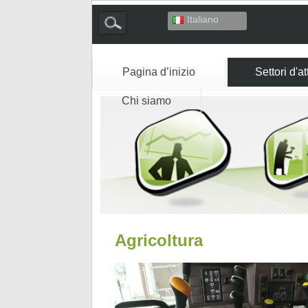
Italiano
Deutsch
English
Español
Pagina d’inizio
Settori d'at
Français
Chi siamo
Agricoltura