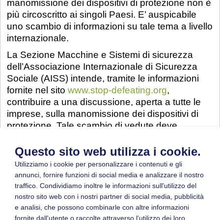
manomissione dei dispositivi di protezione non è
più circoscritto ai singoli Paesi. E’ auspicabile
uno scambio di informazioni su tale tema a livello
internazionale.
La Sezione Macchine e Sistemi di sicurezza
dell’Associazione Internazionale di Sicurezza
Sociale (AISS) intende, tramite le informazioni
fornite nel sito
www.stop-defeating.org
,
contribuire a una discussione, aperta a tutte le
imprese, sulla manomissione dei dispositivi di
protezione. Tale scambio di vedute deve
costituire un punto di partenza verso la ricerca di
nuove soluzioni mirate a disincentivare, in futuro,
Questo sito web utilizza i cookie.
il ricorso alla manomissione, rendendola non
Utilizziamo i cookie per personalizzare i contenuti e gli
necessaria.
annunci, fornire funzioni di social media e analizzare il nostro
traffico. Condividiamo inoltre le informazioni sull'utilizzo del
nostro sito web con i nostri partner di social media, pubblicità
e analisi, che possono combinarle con altre informazioni
fornite dall'utente o raccolte attraverso l'utilizzo dei loro