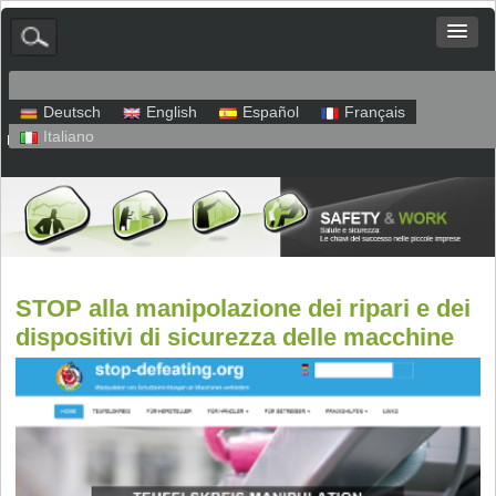
Deutsch
English
Español
Français
Italiano
Mappa del sito
Colofone
Protezione dei dati
STOP alla manipolazione dei ripari e dei
dispositivi di sicurezza delle macchine