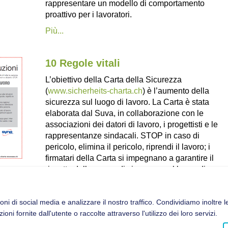
rappresentare un modello di comportamento
proattivo per i lavoratori.
Più...
10 Regole vitali
L’obiettivo della Carta della Sicurezza
(
www.sicherheits-charta.ch
) è l’aumento della
sicurezza sul luogo di lavoro. La Carta è stata
elaborata dal Suva, in collaborazione con le
associazioni dei datori di lavoro, i progettisti e le
rappresentanze sindacali. STOP in caso di
pericolo, elimina il pericolo, riprendi il lavoro; i
firmatari della Carta si impegnano a garantire il
rispetto delle norme di sicurezza sul luogo di
lavoro. Il lavoro non deve essere una minaccia
per la vita.
oni di social media e analizzare il nostro traffico. Condividiamo inoltre le
Più...
i fornite dall'utente o raccolte attraverso l'utilizzo dei loro servizi.