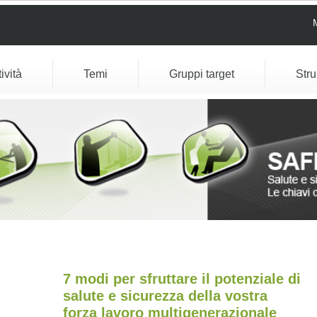
tività
Temi
Gruppi target
Str
7 modi per sfruttare il potenziale di
salute e sicurezza della vostra
forza lavoro multigenerazionale