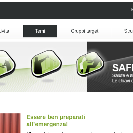
tività
Temi
Gruppi target
Str
Essere ben preparati
all’emergenza!