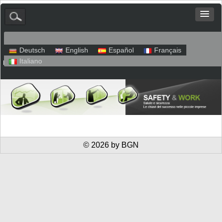
Deutsch
English
Español
Français
Italiano
Mappa del sito
Colofone
Protezione dei dati
© 2026 by BGN