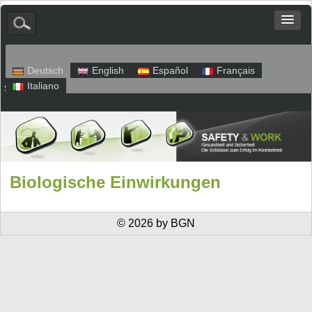
Deutsch
English
Español
Français
Italiano
Sitemap
Impressum
Datenschutz
Biologische Einwirkungen
© 2026 by BGN