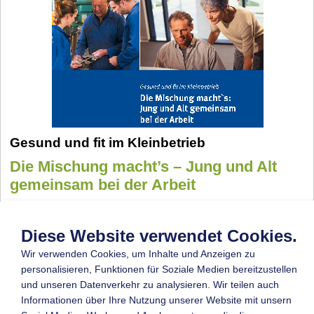
Gesund und fit im Kleinbetrieb
Die Mischung macht’s – Jung und Alt
gemeinsam bei der Arbeit
Anhand von fünf Handlungsfeldern
(Arbeitsplatzgestaltung, Organisation,
Diese Website verwendet Cookies.
Gesundheitsförderung, etc.) werden KMU Hilfen
Wir verwenden Cookies, um Inhalte und Anzeigen zu
angeboten, wie sie den negativen Folgen des
personalisieren, Funktionen für Soziale Medien bereitzustellen
demografischen Wandels (z. B. dem drohenden
und unseren Datenverkehr zu analysieren. Wir teilen auch
Fachkräftemangel) entgegenwirken können.
Informationen über Ihre Nutzung unserer Website mit unsern