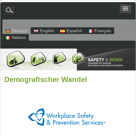
Deutsch
English
Español
Français
Italiano
Sitemap
Impressum
Datenschutz
Demografischer Wandel