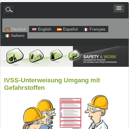
Deutsch
English
Español
Français
Italiano
Sitemap
Impressum
Datenschutz
IVSS-Unterweisung Umgang mit
Gefahrstoffen