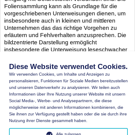
Foliensammlung kann als Grundlage für die
vorgeschriebenen Unterweisungen dienen, um
insbesondere auch in kleinen und mittleren
Unternehmen das das richtige Vorgehen zu
erläutern und Fehlverhalten anzusprechen. Die
bildzentrierte Darstellung ermöglicht
insbesondere die Unterweisung leseschwacher
Mitarbeiter.
Diese Website verwendet Cookies.
Beschreibung
Datei
Wir verwenden Cookies, um Inhalte und Anzeigen zu
Sicherheitsunterweisung
personalisieren, Funktionen für Soziale Medien bereitzustellen
- Umgang mit
Download
(1,54 MB)
und unseren Datenverkehr zu analysieren. Wir teilen auch
Gefahrstoffen
Informationen über Ihre Nutzung unserer Website mit unsern
Social Media-, Werbe- und Analysepartnern, die diese
möglicherweise mit anderen Informationen kombinieren, die
Sie ihnen zur Verfügung gestellt haben oder die sie durch ihre
Nutzung ihrer Dienste gesammelt haben.
Alle zulassen