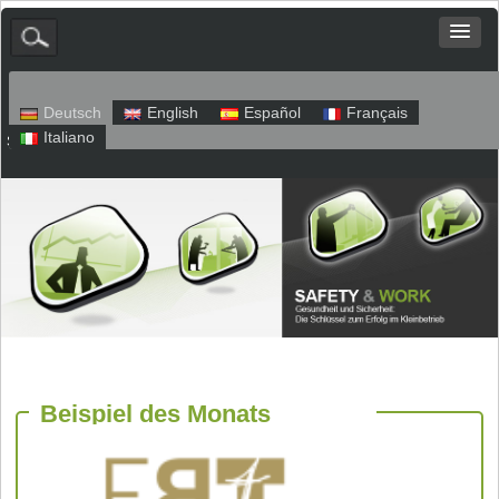
Deutsch
English
Español
Français
Italiano
Sitemap
Impressum
Datenschutz
Beispiel des Monats